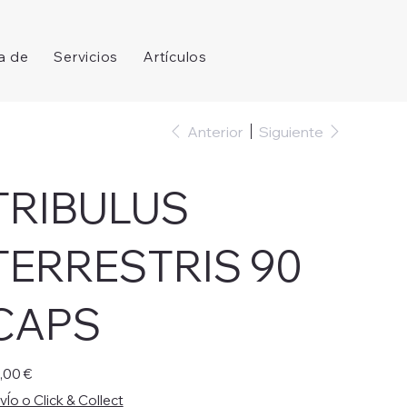
a de
Servicios
Artículos
Iniciar sesión
Anterior
Siguiente
TRIBULUS
TERRESTRIS 90
CAPS
io
,00 €
vÍo o Click & Collect