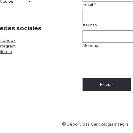
tículos
Email
*
Asunto
edes sociales
acebook
Mensaje
stagram
nkedIn
Enviar
© Deporvidas Cardiologia Integral