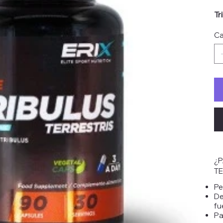
Tr
Ca
¿P
TE
Pe
De
fu
Pa