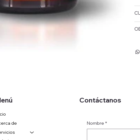
C
O
enú
Contáctanos
icio
Nombre
*
erca de
rvicios