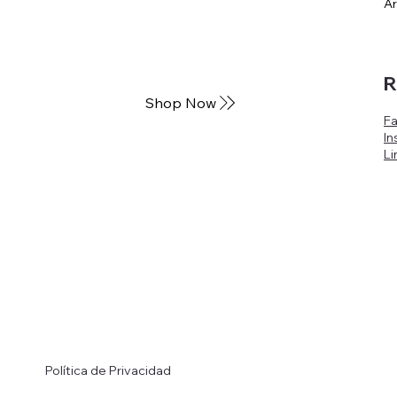
Ar
R
Shop Now
F
In
Li
Política de Privacidad