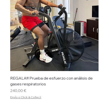
REGALA!!! Prueba de esfuerzo con análisis de
gases respiratorios
Precio
240,00 €
EnvÍo o Click & Collect