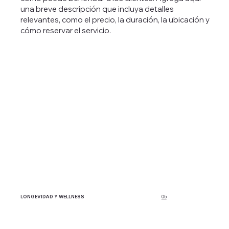
una breve descripción que incluya detalles
relevantes, como el precio, la duración, la ubicación y
cómo reservar el servicio.
REHABILITACIÓN CARDÍACA
LONGEVIDAD Y WELLNESS
03
05