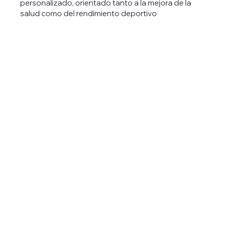
personalizado, orientado tanto a la mejora de la
vez convierte esos nutrientes en energía y mantiene
salud como del rendimiento deportivo
las funciones corporales óptimas.