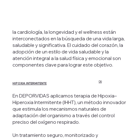
La rehabilitación cardíaca es un programa de
tratamiento diseñado para ayudar a las personas
la cardiología, la longevidad y el wellness están
que han experimentado problemas cardíacos,
interconectados en la búsqueda de una vida larga,
como un ataque al corazón, cirugía cardíaca o
saludable y significativa. El cuidado del corazón, la
angina de pecho, a recuperarse y mejorar su salud
adopción de un estilo de vida saludable y la
cardiovascular.
atención integral a la salud física y emocional son
componentes clave para lograr este objetivo.
NUTRICIÓN Y METABOLISMO
04
06
HIPOXIA INTERMITENTE
En DEPORVIDAS aplicamos terapia de Hipoxia–
Hiperoxia Intermitente (IHHT), un método innovador
que estimula los mecanismos naturales de
adaptación del organismo a través del control
Una nutrición equilibrada y saludable es esencial
preciso del oxígeno respirado.
para un metabolismo eficiente y una buena salud
en general. La nutrición adecuada proporciona los
Un tratamiento seguro, monitorizado y
nutrientes necesarios para el metabolismo, que a su