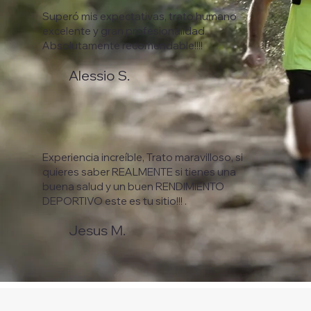
Superó mis expectativas, trato humano
excelente y gran profesionalidad.
Absolutamente recomendable!!!!
Alessio S.
Experiencia increíble, Trato maravilloso, si
quieres saber REALMENTE si tienes una
buena salud y un buen RENDIMIENTO
DEPORTIVO este es tu sitio!!! .
Jesus M.