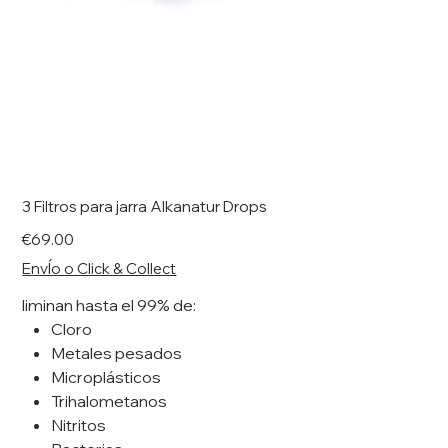
3 Filtros para jarra Alkanatur Drops
Price
€69.00
EnvÍo o Click & Collect
liminan hasta el 99% de:
Cloro
Metales pesados
Microplásticos
Trihalometanos
Nitritos