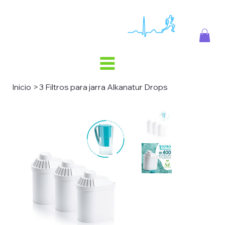
Inicio
>
3 Filtros para jarra Alkanatur Drops